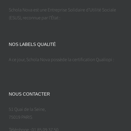
Schola Nova est une Entreprise Solidaire d’Utilité Sociale
(ESUS), reconnue par l’État :
NOS LABELS QUALITÉ
A ce jour, Schola Nova possède la certification Qualiopi :
NOUS CONTACTER
51 Quai de la Seine,
75019 PARIS
Téléphone : 01 85 09 37 50