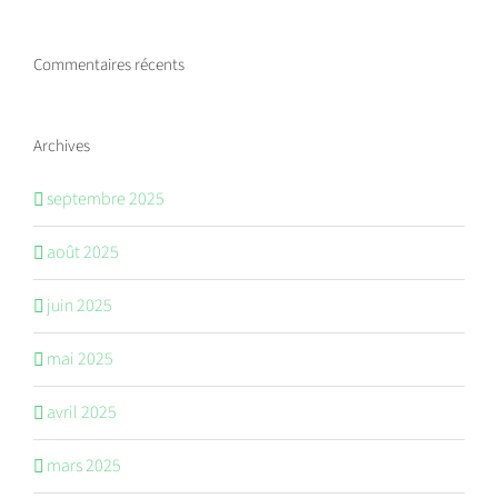
Commentaires récents
Archives
septembre 2025
août 2025
juin 2025
mai 2025
avril 2025
mars 2025