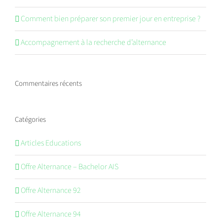
Comment bien préparer son premier jour en entreprise ?
Accompagnement à la recherche d’alternance
Commentaires récents
Catégories
Articles Educations
Offre Alternance – Bachelor AIS
Offre Alternance 92
Offre Alternance 94