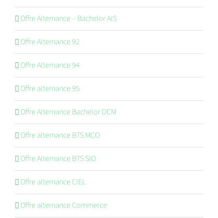
Offre Alternance – Bachelor AIS
Offre Alternance 92
Offre Alternance 94
Offre alternance 95
Offre Alternance Bachelor DCM
Offre alternance BTS MCO
Offre Alternance BTS SIO
Offre alternance CIEL
Offre alternance Commerce