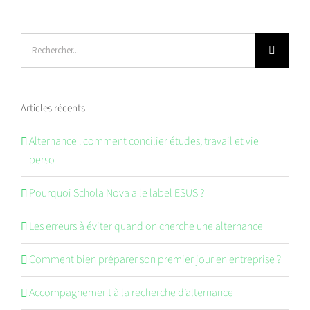
Rechercher
Articles récents
Alternance : comment concilier études, travail et vie
perso
Pourquoi Schola Nova a le label ESUS ?
Les erreurs à éviter quand on cherche une alternance
Comment bien préparer son premier jour en entreprise ?
Accompagnement à la recherche d’alternance