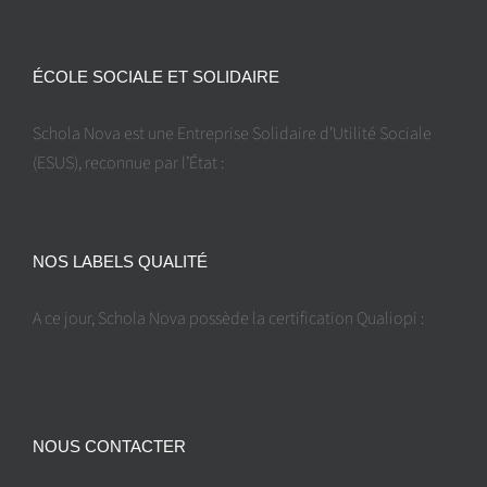
ÉCOLE SOCIALE ET SOLIDAIRE
Schola Nova est une Entreprise Solidaire d’Utilité Sociale
(ESUS), reconnue par l’État :
NOS LABELS QUALITÉ
A ce jour, Schola Nova possède la certification Qualiopi :
NOUS CONTACTER