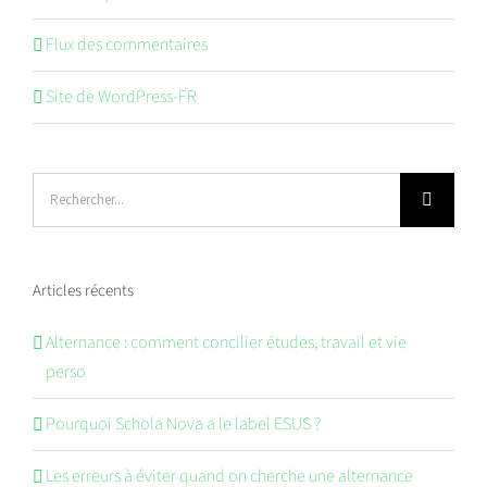
Flux des commentaires
Site de WordPress-FR
Rechercher
Articles récents
Alternance : comment concilier études, travail et vie
perso
Pourquoi Schola Nova a le label ESUS ?
Les erreurs à éviter quand on cherche une alternance