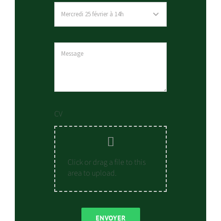
CV
Click or drag a file to this
area to upload.
ENVOYER