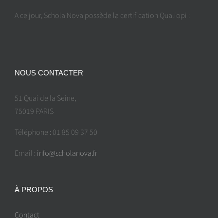
A ce jour, Schola Nova possède la certification Qualiopi :
NOUS CONTACTER
51 Quai de la Seine,
75019 PARIS
Téléphone : 01 85 09 37 50
Email :
info@scholanova.fr
À PROPOS
Contact