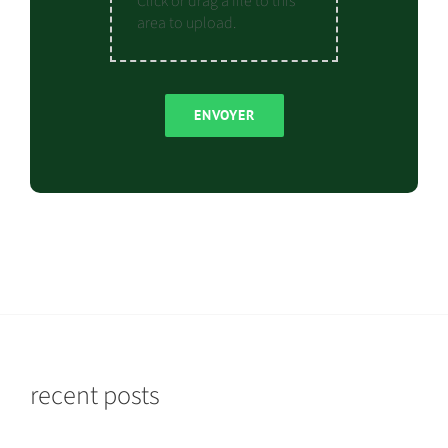
Click or drag a file to this
area to upload.
ENVOYER
recent posts