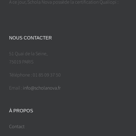
A ce jour, Schola Nova possède la certification Qualiopi :
NOUS CONTACTER
51 Quai de la Seine,
75019 PARIS
Téléphone : 01 85 09 37 50
Email :
info@scholanova.fr
À PROPOS
Contact