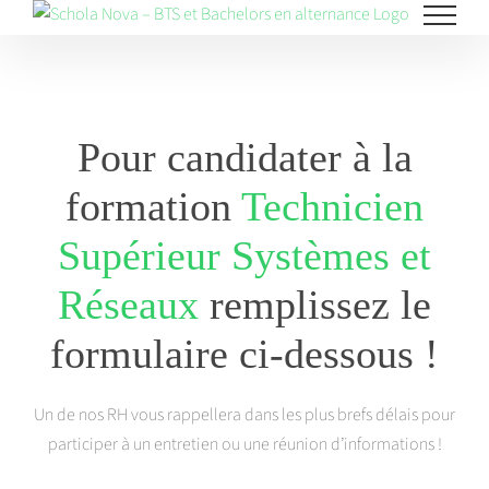
Skip
to
content
Pour candidater à la
formation
Technicien
Supérieur Systèmes et
Réseaux
remplissez le
formulaire ci-dessous !
Un de nos RH vous rappellera dans les plus brefs délais pour
participer à un entretien ou une réunion d’informations !